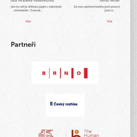
Mgr. Jana Mračková Vildumetzová
Tomáš Verner
hod miminka na svět je většinou spojen s radostným
Za svou sportovní kariéru jsem procestoval celý svět a
očekáváním. Osud ale…
jsem si…
Více
Více
Partneři