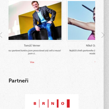
Tomáš Verner
Nikol Ogrodníková
Za svou sportovní kariéru jsem procestoval celý svět a musel
Nejtěžší chvíli sportovního života je se zved
jsem si…
nezdaru. Těch…
Více
Více
Partneři