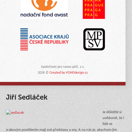
Společnost pro ranou péči, z.s.
2026 ©
Created by VOHOdesign.cz
Jiří Sedláček
Je důležité si
uvědomit, že i
lidé se
zrakovým postižením mají své představy a sny. A na nás je, abychom jim