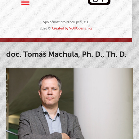
Společnost pro ranou péči, z.s.
2026 ©
Created by VOHOdesign.cz
doc. Tomáš Machula, Ph. D., Th. D.