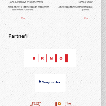
Mgr. Jana Mračková Vildumetzová
Tomáš Verner
́chod miminka na svět je většinou spojen s radostným
Za svou sportovní kariéru jsem procestoval celý svět
očekáváním. Osud ale…
jsem si…
Více
Více
Partneři