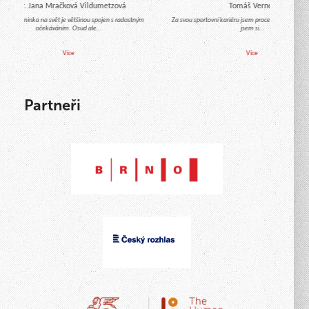
Mgr. Jana Mračková Vildumetzová
Tomáš Verner
íchod miminka na svět je většinou spojen s radostným
Za svou sportovní kariéru jsem procestoval celý svět
očekáváním. Osud ale…
jsem si…
Více
Více
Partneři