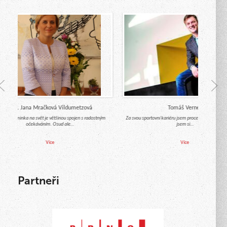
Mgr. Jana Mračková Vildumetzová
Tomáš Verner
́chod miminka na svět je většinou spojen s radostným
Za svou sportovní kariéru jsem procestoval celý svět
očekáváním. Osud ale…
jsem si…
Více
Více
Partneři